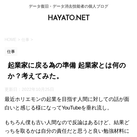
データ復旧・データ消去技能者の個人ブログ
HAYATO.NET
HOME
>
仕事
>
仕事
起業家に戻る為の準備 起業家とは何の
か？考えてみた。
更新日：
2022年10月25日
最近ホリエモンの起業を目指す人間に対しての話が面
白いと感じる様になってYouTubeを垂れ流し。
もちろん僕も古い人間なので反論はあるけど、結果ど
っちを取るかは自分の責任だと思うと良い勉強材料に