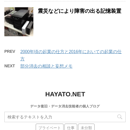
震災などにより障害の出る記憶装置
PREV
2000年頃の起業の仕方と2016年においての起業の仕
方
NEXT
部分消去の相談と妄想メモ
HAYATO.NET
データ復旧・データ消去技能者の個人ブログ
プライベート
仕事
未分類