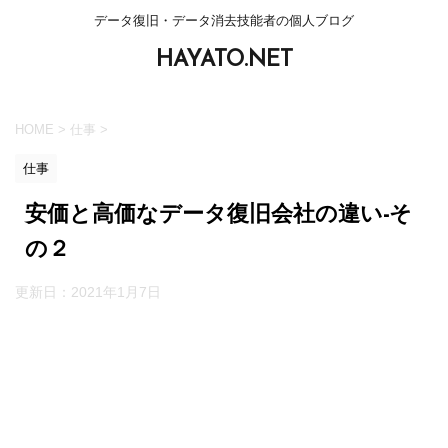
データ復旧・データ消去技能者の個人ブログ
HAYATO.NET
HOME
>
仕事
>
仕事
安価と高価なデータ復旧会社の違い-そ
の２
更新日：
2021年1月7日