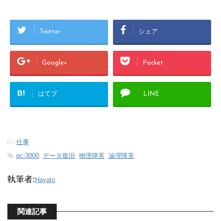
Twitter
シェア
Google+
Pocket
B!
はてブ
LINE
-
仕事
-
pc-3000
,
データ復旧
,
物理障害
,
論理障害
執筆者:
Hayato
関連記事