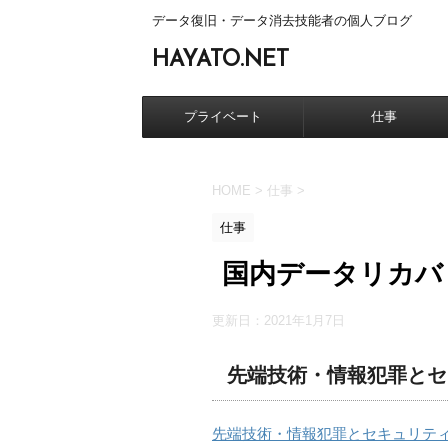
データ復旧・データ消去技能者の個人ブログ
HAYATO.NET
プライベート
仕事
HOME
>
仕事
>
仕事
国内データリカバリ
更新日：
2021年1月7日
先端技術・情報犯罪とセ
先端技術・情報犯罪とセキュリティ