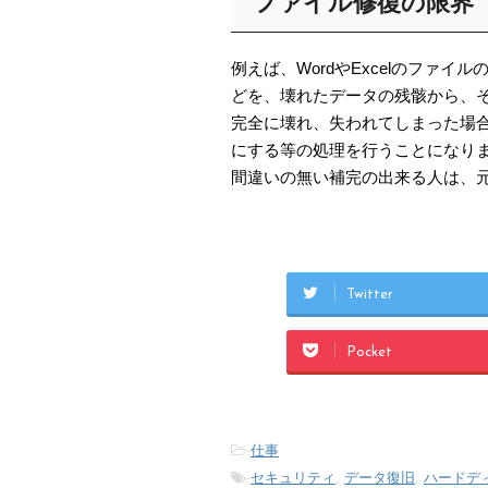
ファイル修復の限界
例えば、WordやExcelのファ
どを、壊れたデータの残骸から、
完全に壊れ、失われてしまった場
にする等の処理を行うことになり
間違いの無い補完の出来る人は、
Twitter
Pocket
-
仕事
-
セキュリティ
,
データ復旧
,
ハードデ