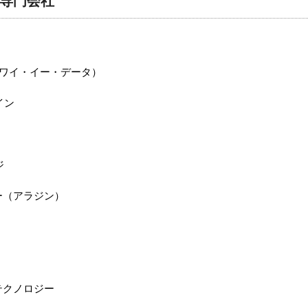
専門会社
pan（ワイ・イー・データ）
イン
ジ
ー（アラジン）
テクノロジー