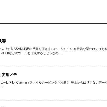
反響
た以上にMASAMUNEの反響を頂きました。もちろん 有意義な話だけではあり
-3000などのツールと比較するとどうなの ...
と妄想メモ
icswiki.org/wiki/File_Carving ↑ファイルカービングされると 表上からは見
..