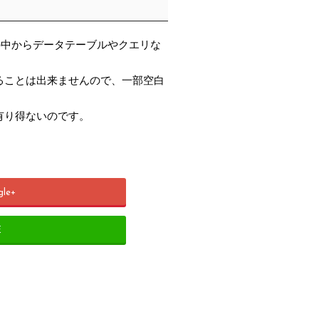
イルの中からデータテーブルやクエリな
ることは出来ませんので、一部空白
有り得ないのです。
gle+
E