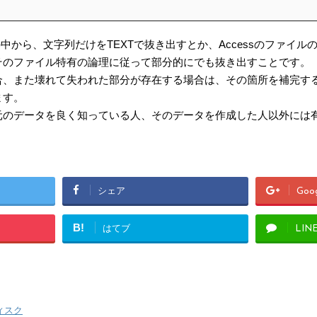
イルの中から、文字列だけをTEXTで抜き出すとか、Accessのファ
そのファイル特有の論理に従って部分的にでも抜き出すことです。
合、また壊れて失われた部分が存在する場合は、その箇所を補完す
ます。
元のデータを良く知っている人、そのデータを作成した人以外には
シェア
Goo
B!
はてブ
LIN
ィスク