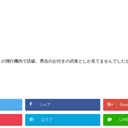
。
りの飛行機内で読破。秀吉のお付きの武将としか見てませんでした
。
シェア
Goo
B!
はてブ
LIN