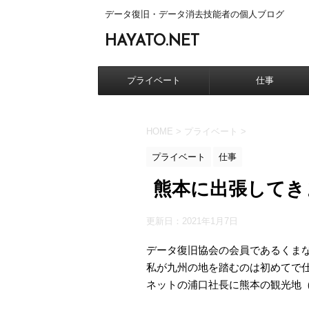
データ復旧・データ消去技能者の個人ブログ
HAYATO.NET
プライベート
仕事
HOME
>
プライベート
>
プライベート
仕事
熊本に出張してき
更新日：
2021年1月7日
データ復旧協会の会員であるくま
私が九州の地を踏むのは初めてで
ネットの浦口社長に熊本の観光地