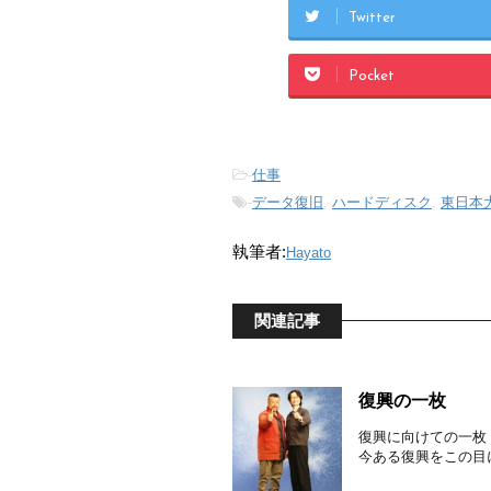
Twitter
Pocket
-
仕事
-
データ復旧
,
ハードディスク
,
東日本
執筆者:
Hayato
関連記事
復興の一枚
復興に向けての一枚
今ある復興をこの目に