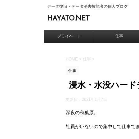
データ復旧・データ消去技能者の個人ブログ
HAYATO.NET
プライベート
仕事
HOME
>
仕事
>
仕事
浸水・水没ハード
更新日：
2021年1月7日
深夜の秋葉原。
社員がいないので集中して仕事で