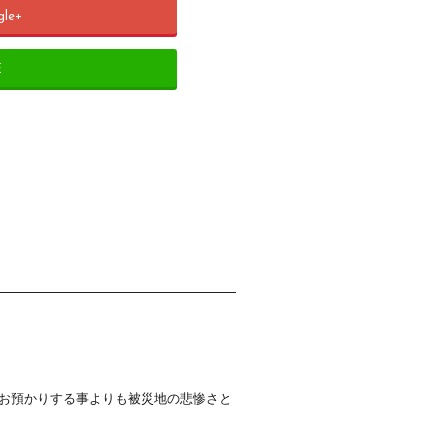
gle+
E
けお預かりする事よりも被災地の悲惨さと