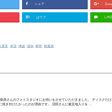
シェア
Goo
B!
はてブ
LIN
大震災
,
水没
,
津波
,
浸水
,
研究
,
秋葉原
 柴原さんのフォトスタジオにお伺いをさせていただきました。 ディスクだ
焼き付けたかったのが理由です。 沼田さんに被災地入りを ...