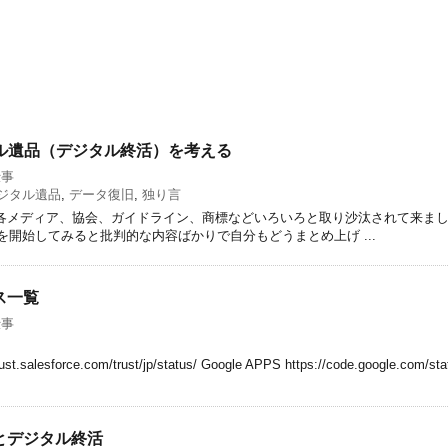
タル遺品（デジタル終活）を考える
仕事
ジタル遺品
,
データ復旧
,
独り言
 各メディア、協会、ガイドライン、商標などいろいろと取り沙汰されて来ま
を開始してみると批判的な内容ばかりで自分もどうまとめ上げ ...
ス一覧
仕事
rust.salesforce.com/trust/jp/status/ Google APPS https://code.google.com/stat
とデジタル終活