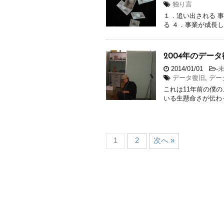
独り言
１．追い出される 
る ４．事業が成長し
2004年のデー
2014/01/01
-
データ復旧
,
デー
これは11年前の僕の
いる生懸命さが伝わっ
1
2
次へ »