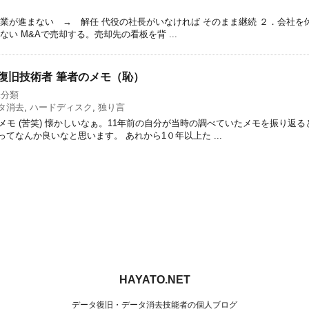
事業が進まない → 解任 代役の社長がいなければ そのまま継続 ２．会社を
ない M&Aで売却する。売却先の看板を背 ...
タ復旧技術者 筆者のメモ（恥）
未分類
タ消去
,
ハードディスク
,
独り言
メモ (苦笑) 懐かしいなぁ。11年前の自分が当時の調べていたメモを振り返
てなんか良いなと思います。 あれから1０年以上た ...
HAYATO.NET
データ復旧・データ消去技能者の個人ブログ