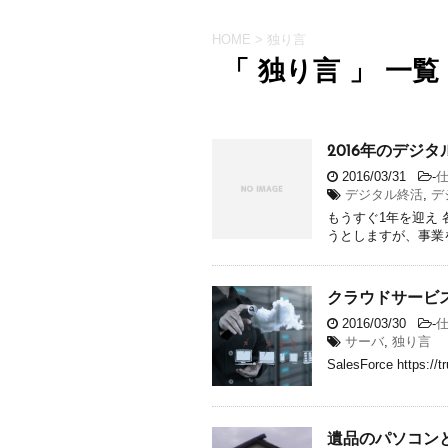
HOME
>
独り言
「 独り言 」 一覧
2016年のデジ
2016/03/31
-
デジタル終活
,
デ
もうすぐ1年を迎え
うとしますが、事業
クラウドサービ
2016/03/30
-
サーバ
,
独り言
SalesForce https://t
遺品のパソコン