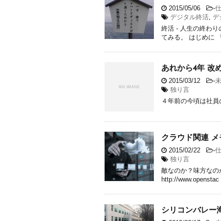
2015/05/06
-
デジタル終活
,
デ
終活 - 人生の終
てみる。 はじめに 
あれから4年 改
2015/03/12
-
独り言
４年前の今頃は社員
クラウド関連 メ
2015/02/22
-
独り言
敵なのか？味方なのか？クラ
http://www.openstac 
シリコンバレー