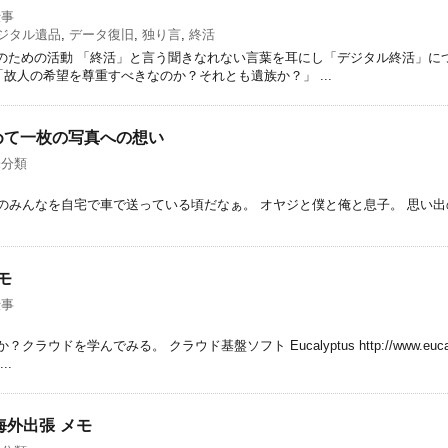
仕事
ジタル遺品
,
データ復旧
,
独り言
,
終活
わりのための活動 「終活」と言う聞きなれない言葉を耳にし「デジタル終活」
「故人の希望を尊重すべきなのか？それとも遺族か？」 ...
めて一枚の写真への想い
未分類
のみんなを自宅で車で送っている頃だなぁ。 オヤジと僕と俺と息子。 思い出
モ
仕事
ウドを学んでみる。 クラウド基盤ソフト Eucalyptus http://www.eucalyptu
...
海外出張 メモ