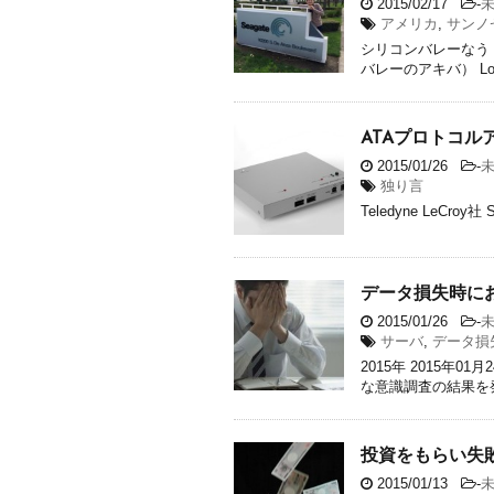
2015/02/17
-
アメリカ
,
サンノ
シリコンバレーなう 知
バレーのアキバ） Los Alto
ATAプロトコル
2015/01/26
-
独り言
Teledyne LeCroy社
データ損失時に
2015/01/26
-
サーバ
,
データ損
2015年 2015年
な意識調査の結果を発
投資をもらい失
2015/01/13
-