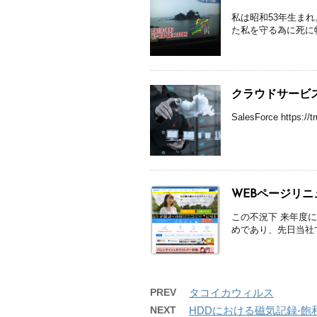
私は昭和53年生まれ
た私を守る為に死に物
クラウドサービ
SalesForce https://t
WEBページリニ
この不況下 来年度
めであり、先日当社で
PREV
タコイカウィルス
NEXT
HDDにおける磁気記録-飽