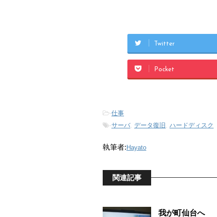
Twitter
Pocket
-
仕事
-
サーバ
,
データ復旧
,
ハードディスク
執筆者:
Hayato
関連記事
我が町仙台へ