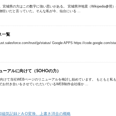
。宮城県の方はこの数字に強い思いがある。 宮城県沖地震（Wikipedia参
狂いだと言っていた。そんな私が今、仙台にいる ...
ス一覧
rust.salesforce.com/trust/jp/status/ Google APPS https://code.google.com/stat
ューアルに向けて（SOHOの力）
に向けて当社WEBページのリニューアルを検討し始めています。 もともと私も
お付き合いをさせていただいているWEB制作会社様か ...
和磁気記録とA-D変換、上書き消去の概略