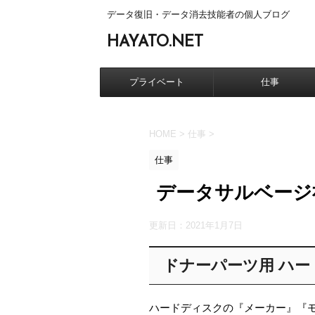
データ復旧・データ消去技能者の個人ブログ
HAYATO.NET
プライベート
仕事
HOME
>
仕事
>
仕事
データサルベージ社
更新日：
2021年1月7日
ドナーパーツ用 ハ
ハードディスクの『メーカー』『