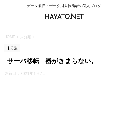
データ復旧・データ消去技能者の個人ブログ
HAYATO.NET
HOME
>
未分類
>
未分類
サーバ移転 器がきまらない。
更新日：
2021年1月7日