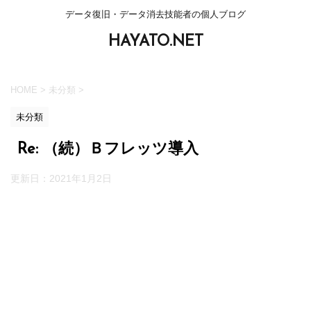
データ復旧・データ消去技能者の個人ブログ
HAYATO.NET
HOME
>
未分類
>
未分類
Re: （続）Ｂフレッツ導入
更新日：
2021年1月2日