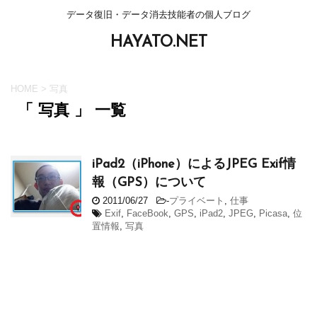
データ復旧・データ消去技能者の個人ブログ
HAYATO.NET
HOME
>
写真
「 写真 」 一覧
iPad2（iPhone）によるJPEG Exif情
報（GPS）について
2011/06/27
-
プライベート
,
仕事
Exif
,
FaceBook
,
GPS
,
iPad2
,
JPEG
,
Picasa
,
位
置情報
,
写真