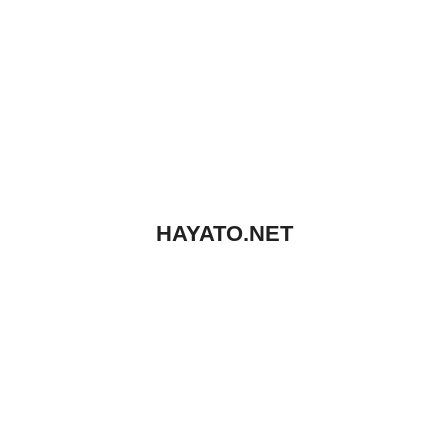
HAYATO.NET
データ復旧・データ消去技能者の個人ブログ
プライベート
仕事
未分類
Copyright© HAYATO.NET , 2026 AllRights Reserved Powered by
STINGER
.