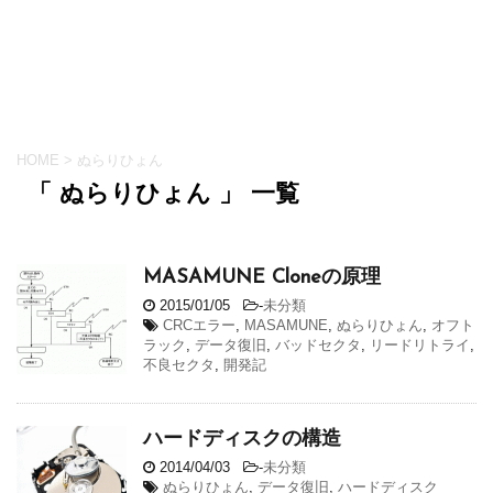
HOME
>
ぬらりひょん
「 ぬらりひょん 」 一覧
MASAMUNE Cloneの原理
2015/01/05
-
未分類
CRCエラー
,
MASAMUNE
,
ぬらりひょん
,
オフト
ラック
,
データ復旧
,
バッドセクタ
,
リードリトライ
,
不良セクタ
,
開発記
ハードディスクの構造
2014/04/03
-
未分類
ぬらりひょん
,
データ復旧
,
ハードディスク