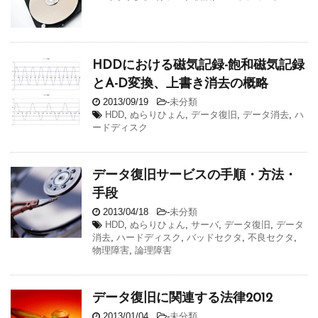
HDDにおける磁気記録-飽和磁気記録
とA-D変換、上書き消去の概略
2013/09/19
-
未分類
HDD
,
ぬらりひょん
,
データ復旧
,
データ消去
,
ハ
ードディスク
データ復旧サービスの手順・方法・
手段
2013/04/18
-
未分類
HDD
,
ぬらりひょん
,
サーバ
,
データ復旧
,
データ
消去
,
ハードディスク
,
バッドセクタ
,
不良セクタ
,
物理障害
,
論理障害
データ復旧に関連する法律2012
2013/01/04
-
未分類