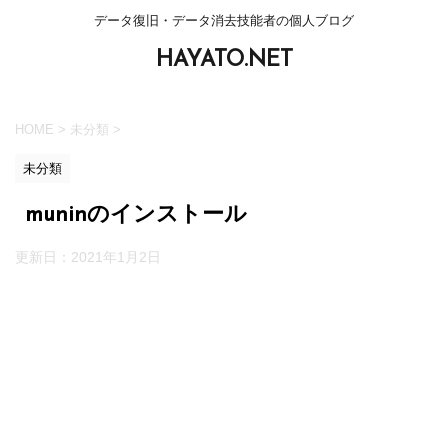
データ復旧・データ消去技能者の個人ブログ
HAYATO.NET
HOME
>
未分類
>
未分類
muninのインストール
更新日：
2021年1月2日