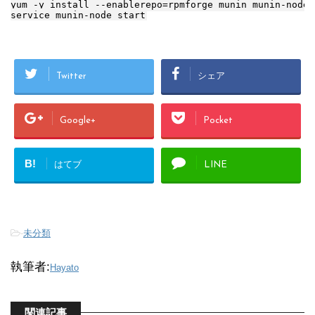
yum -y install --enablerepo=rpmforge munin munin-node 
Twitter
シェア
Google+
Pocket
B!
はてブ
LINE
-
未分類
執筆者:
Hayato
関連記事