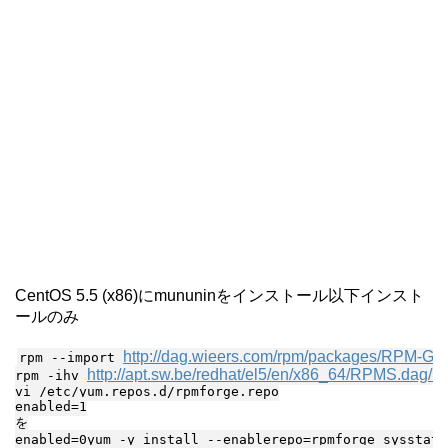
CentOS 5.5 (x86)にmununinをインストール以下インスト
ールのみ
http://dag.wieers.com/rpm/packages/RPM-GP
rpm --import 
http://apt.sw.be/redhat/el5/en/x86_64/RPMS.dag/rp
rpm -ihv 
vi /etc/yum.repos.d/rpmforge.repo

enabled=1

を

enabled=0yum -y install --enablerepo=rpmforge sysstat 