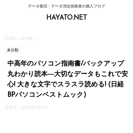
データ復旧・データ消去技能者の個人ブログ
HAYATO.NET
HOME
>
未分類
>
未分類
中高年のパソコン指南書/バックアップ
丸わかり読本―大切なデータもこれで安
心! 大きな文字でスラスラ読める! (日経
BPパソコンベストムック)
更新日：
2021年1月2日