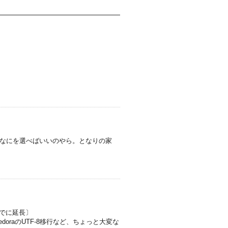
かなにを選べばいいのやら。となりの家
1月までに延長〕
だろうか？FedoraのUTF-8移行など、ちょっと大変な