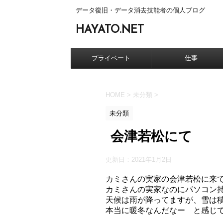
データ復旧・データ消去技能者の個人ブログ
HAYATO.NET
プライベート
仕事
HOME
>
未分類
>
未分類
会津若松にて
更新日：
2021年1月2日
カミさんの実家の会津若松に来
カミさんの実家なのにパソコン
天候は雨が降ってますが、雪は
本当に暖冬なんだなー と感じ