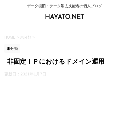
データ復旧・データ消去技能者の個人ブログ
HAYATO.NET
HOME
>
未分類
>
未分類
非固定ＩＰにおけるドメイン運用
更新日：
2021年1月7日