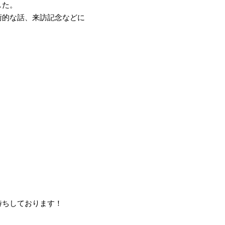
した。
術的な話、来訪記念などに
待ちしております！