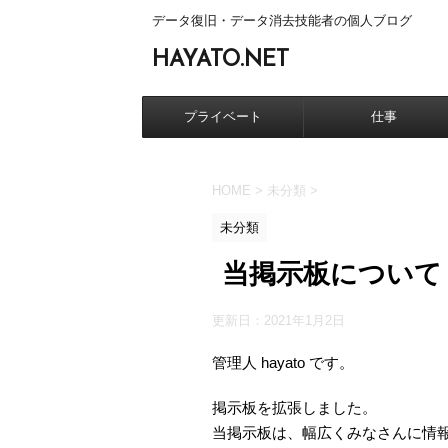
データ復旧・データ消去技能者の個人ブログ
HAYATO.NET
プライベート
仕事
HOME
>
未分類
>
未分類
当掲示板について
更新日：
2021年1月2日
管理人 hayato です。
掲示板を拡張しました。
当掲示板は、幅広くみなさんに情