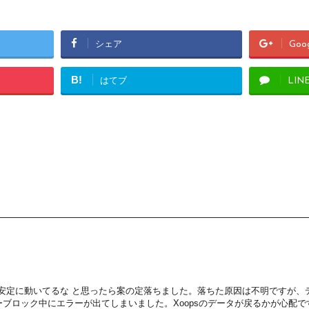
シェア
Goo
B!
はてブ
LIN
。
安定に動いてるな と思ったら案の定落ちました。落ちた原因は不明ですが、
ーブロック中にエラーが出てしまいました。Xoopsのデータが戻るかが心配