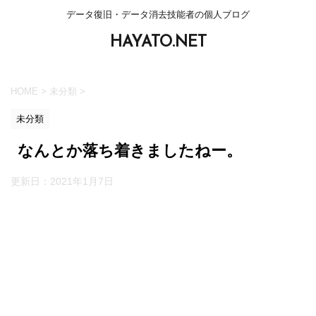
データ復旧・データ消去技能者の個人ブログ
HAYATO.NET
HOME
>
未分類
>
未分類
なんとか落ち着きましたねー。
更新日：
2021年1月7日