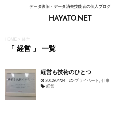
データ復旧・データ消去技能者の個人ブログ
HAYATO.NET
HOME
>
経営
「 経営 」 一覧
経営も技術のひとつ
2012/04/24
-
プライベート
,
仕事
経営