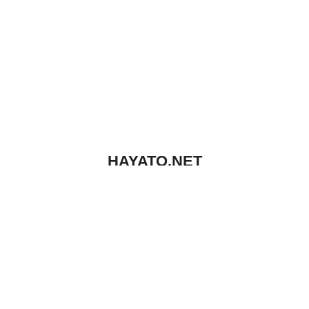
HAYATO.NET
データ復旧・データ消去技能者の個人ブログ
プライベート
仕事
未分類
Copyright© HAYATO.NET , 2026 AllRights Reserved Powered by
STINGER
.