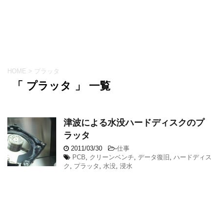
HOME
>
プラッタ
「 プラッタ 」 一覧
津波による水没ハードディスクのプ
ラッタ
2011/03/30
-
仕事
PCB
,
クリーンベンチ
,
データ復旧
,
ハードディス
ク
,
プラッタ
,
水没
,
浸水