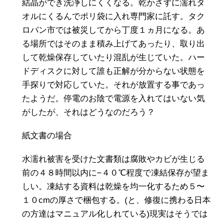
結晶ができ洗浄しにくくなる。乾かさずに濡れタ
オルにくるんでポリ袋に入れ専門家に託す。タク
ロバン市では被災してから丁度１ヵ月になる。あ
る場所ではそのまま積み上げてあったり、取り出
して乾燥保存していたり混乱が生じていた。ハー
ドディスクに対して誰も正解が分からない状態を
手探りで対応していた。それが放置する事であっ
たようだ。停電のお陰で電源を入れてはいない気
がしたが、それはどうなのだろう？
紙文書の場合
水濡れ被害を受けた文書類は腐敗やカビが生じる
前の４８時間以内に−４０℃程度で凍結保存が望ま
しい。凍結する資料は乾燥を均一化するため５〜
１０cmの厚さで梱包する。(と、修復に携わる日本
の方達はマニュアル化しれている)現実はそうでは