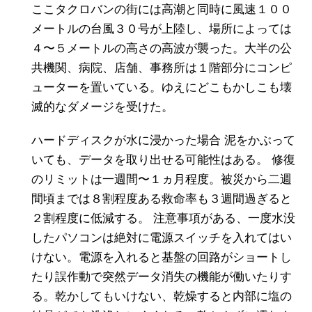
ここタクロバンの街には高潮と同時に風速１００
メートルの台風３０号が上陸し、場所によっては
４〜５メートルの高さの高波が襲った。大半の公
共機関、病院、店舗、事務所は１階部分にコンピ
ューターを置いている。ゆえにどこもかしこも壊
滅的なダメージを受けた。
ハードディスクが水に浸かった場合 泥をかぶって
いても、データを取り出せる可能性はある。 修復
のリミットは一週間〜１ヵ月程度。被災から二週
間頃までは８割程度ある救命率も３週間過ぎると
２割程度に低減する。 注意事項がある、一度水没
したパソコンは絶対に電源スイッチを入れてはい
けない。電源を入れると基盤の回路がショートし
たり誤作動で突然データ消失の機能が働いたりす
る。乾かしてもいけない、乾燥すると内部に塩の