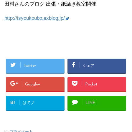
田村さんのブログ 出張・紙漉き教室開催
http://isyoukoubo.exblog.jp/
Twitter
シェア
Google+
Pocket
B!
はてブ
LINE
-
プライベート